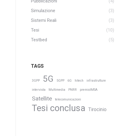
Pubblicazioni
(4)
Simulazione
(3)
Sistemi Reali
(3)
Tesi
(10)
Testbed
(5)
TAGS
5G
3GPP
5GPP
6G
hitech
infrastrutture
intervista
Multimedia
PNRR
premioIMSA
Satellite
telecomunicazioni
Tesi conclusa
Tirocinio