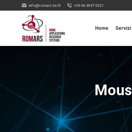
info@romars.tech
+39 06 4547 5521
Home
Servizi
Moust