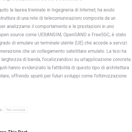
ito la laurea triennale in Ingegneria di Internet, ha avuto
rastruttura di una rete di telecomunicazioni composta da un
per analizzarne il comportamento e le prestazioni in uno
logie open source come UERANSIM, OpenSAND e Free5GC, è stato
grado di emulare un terminale utente (UE) che accede a servizi
generazione che un collegamento satellitare emulato. La tesi ha
e larghezza di banda, focalizzandosi su un’applicazione concreta:
uiti hanno evidenziato la fattibilità di questo tipo di architettura
itare, offrendo spunti per futuri sviluppi come l’ottimizzazione
s:
Tesi conclusa