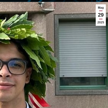
Mag
29
2025