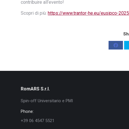
contribuire all’evento!
Scopri di più:
https://www.trantor-he.eu/eusipco-2025
Sh
Share
on
Faceb
RomARS S.r.l.
Spin-off Universitario e PMI
Phone:
+39 06 4547 5521