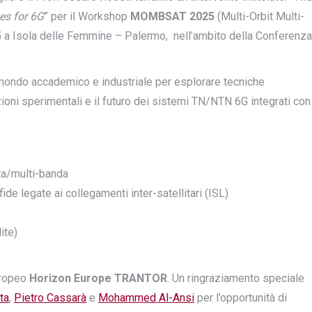
tes for 6G
” per il Workshop
MOMBSAT 2025
(Multi-Orbit Multi-
5
a Isola delle Femmine – Palermo, nell’ambito della Conferenza
mondo accademico e industriale per esplorare tecniche
ioni sperimentali e il futuro dei sistemi TN/NTN 6G integrati con
ita/multi-banda
e legate ai collegamenti inter-satellitari (ISL)
ite)
uropeo
Horizon Europe TRANTOR
. Un ringraziamento speciale
ta
,
Pietro Cassarà
e
Mohammed Al-Ansi
per l’opportunità di