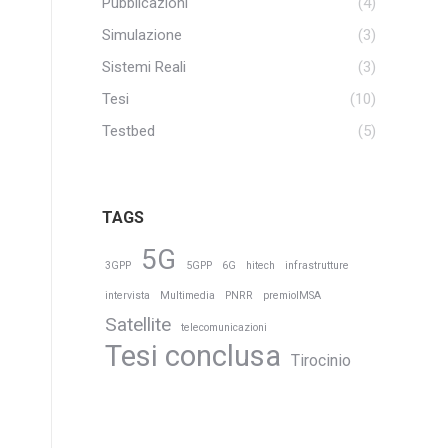
Pubblicazioni
(4)
Simulazione
(3)
Sistemi Reali
(3)
Tesi
(10)
Testbed
(5)
TAGS
5G
3GPP
5GPP
6G
hitech
infrastrutture
intervista
Multimedia
PNRR
premioIMSA
Satellite
telecomunicazioni
Tesi conclusa
Tirocinio