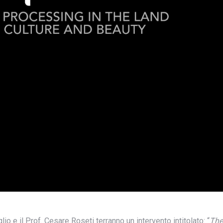
io e il Prof. Cesare Roseti terranno un intervento intitolato: “
The