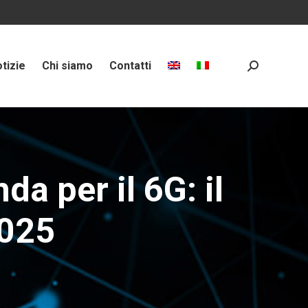
tizie
Chi siamo
Contatti
Search:
a per il 6G: il
025