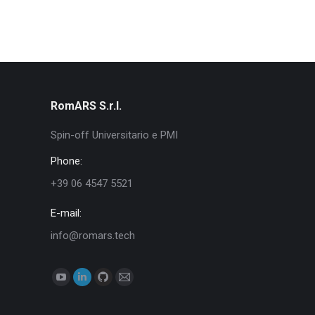
RomARS S.r.l.
Spin-off Universitario e PMI
Phone:
+39 06 4547 5521
E-mail:
info@romars.tech
Find us on:
YouTube
Linkedin
Github
Mail
page
page
page
page