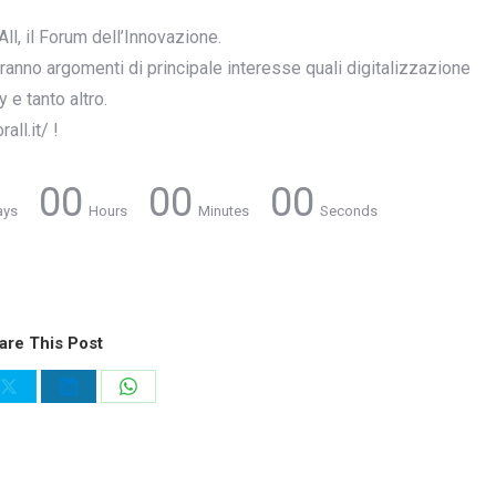
ll, il Forum dell’Innovazione.
eranno argomenti di principale interesse quali digitalizzazione
 e tanto altro.
ll.it/ !
00
00
00
ays
Hours
Minutes
Seconds
are This Post
Share
Share
Share
on
on
on
ook
X
LinkedIn
WhatsApp