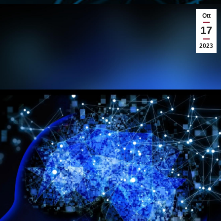
Ott
17
2023