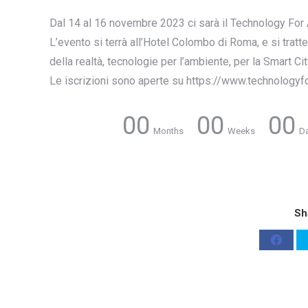
Dal 14 al 16 novembre 2023 ci sarà il Technology For A
L’evento si terrà all’Hotel Colombo di Roma, e si tratt
della realtà, tecnologie per l’ambiente, per la Smart City
Le iscrizioni sono aperte su https://www.technologyfora
00
00
00
Months
Weeks
D
Sh
Share
on
Faceb