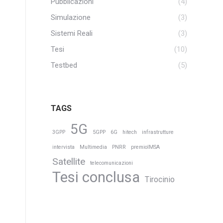
Pubblicazioni
(4)
Simulazione
(3)
Sistemi Reali
(3)
Tesi
(10)
Testbed
(5)
TAGS
5G
3GPP
5GPP
6G
hitech
infrastrutture
intervista
Multimedia
PNRR
premioIMSA
Satellite
telecomunicazioni
Tesi conclusa
Tirocinio