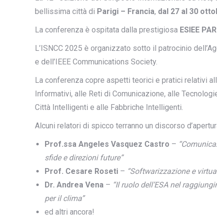
bellissima città di
Parigi – Francia
,
dal 27 al 30 ott
La conferenza è ospitata dalla prestigiosa
ESIEE PARI
L’ISNCC 2025 è organizzato sotto il patrocinio dell’A
e dell’IEEE Communications Society.
La conferenza copre aspetti teorici e pratici relativi a
Informativi, alle Reti di Comunicazione, alle Tecnologie 
Città Intelligenti e alle Fabbriche Intelligenti.
Alcuni relatori di spicco terranno un discorso d’apertur
Prof.ssa Angeles Vasquez Castro
–
“Comunicazi
sfide e direzioni future”
Prof. Cesare Roseti
–
“Softwarizzazione e virtua
Dr. Andrea Vena
–
“Il ruolo dell’ESA nel raggiung
per il clima”
ed altri ancora!