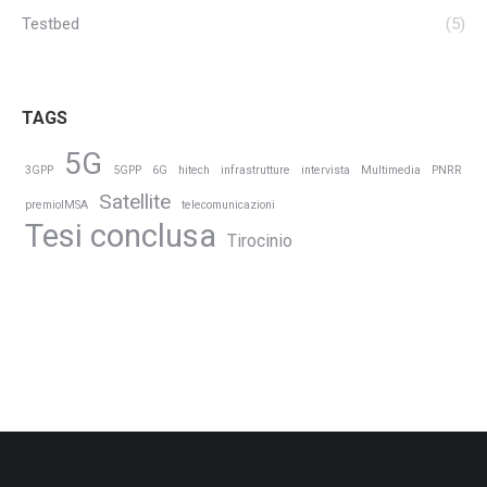
Testbed
(5)
TAGS
5G
3GPP
5GPP
6G
hitech
infrastrutture
intervista
Multimedia
PNRR
Satellite
premioIMSA
telecomunicazioni
Tesi conclusa
Tirocinio