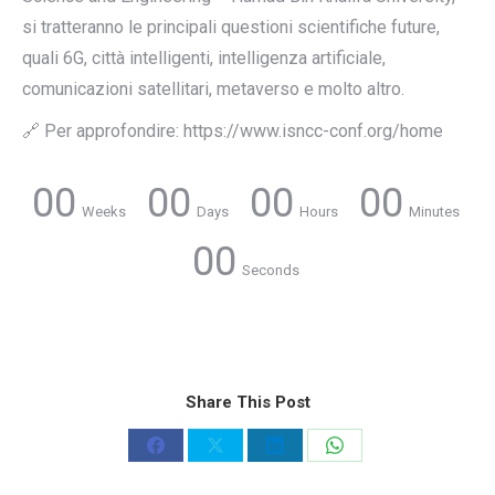
si tratteranno le principali questioni scientifiche future,
quali 6G, città intelligenti, intelligenza artificiale,
comunicazioni satellitari, metaverso e molto altro.
🔗 Per approfondire: https://www.isncc-conf.org/home
00
00
00
00
Weeks
Days
Hours
Minutes
00
Seconds
Share This Post
Share
Share
Share
Share
on
on
on
on