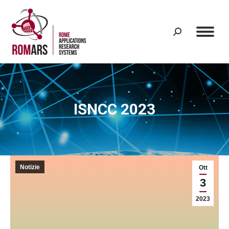
Search:
ISNCC 2023
Notizie
Ott
3
2023