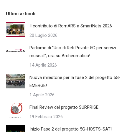
Facebook
X
LinkedIn
WhatsApp
Ultimi articoli
Il contributo di RomARS a SmartNets 2026
20 Luglio 2026
Parliamo di “Uso di Reti Private 5G per servizi
museali”, ora su Archeomatica!
14 Aprile 2026
Nuova milestone per la fase 2 del progetto 5G-
EMERGE!
1 Aprile 2026
Final Review del progetto SURPRISE
19 Febbraio 2026
Inizio Fase 2 del progetto 5G-HOSTS-SAT!